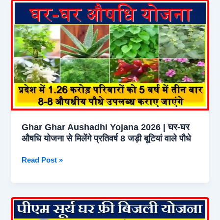
2026
:
विधवा
तथा
परित्यक्ता
महिलाओं
को
निशुल्क
बी.एड.
करने
Ghar Ghar Aushadhi Yojana 2026 | घर-घर
का
औषधि योजना से मिलेंगे प्रतिवर्ष 8 जड़ी बूटियां वाले पौधे
मिला
मौका
Ghar
Read Post »
Ghar
Aushadhi
Yojana
2026
|