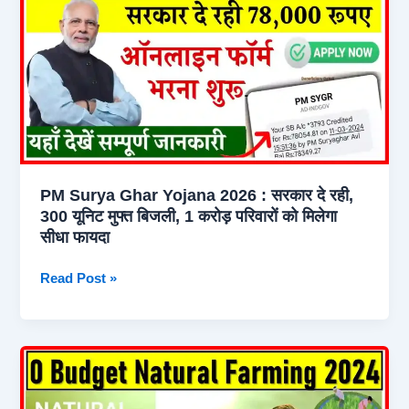
घर-
घर
औषधि
योजना
से
मिलेंगे
प्रतिवर्ष
8
PM Surya Ghar Yojana 2026 : सरकार दे रही,
जड़ी
300 यूनिट मुफ्त बिजली, 1 करोड़ परिवारों को मिलेगा
बूटियां
सीधा फायदा
वाले
पौधे
PM
Read Post »
Surya
Ghar
Yojana
2026
:
सरकार