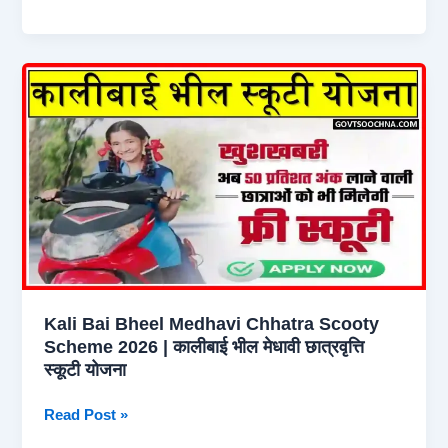
Traffic
Digilocker
Rules
2026-
सड़क
नियमों
में
हुआ
बड़ा
बदलाव,
हिट
एंड
रन
कानून
Kali Bai Bheel Medhavi Chhatra Scooty
जारी
Scheme 2026 | कालीबाई भील मेधावी छात्रवृत्ति
स्कूटी योजना
Kali
Read Post »
Bai