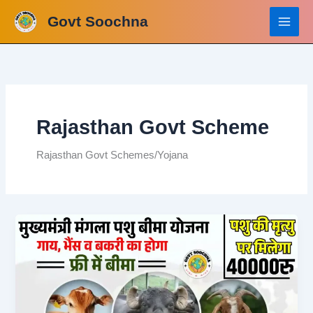
Skip
Govt Soochna
to
content
Rajasthan Govt Scheme
Rajasthan Govt Schemes/Yojana