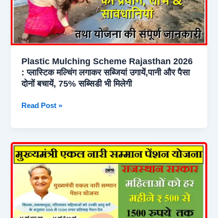
नाम
कैसे
जोड़े,
ऑनलाइन
तथा
Plastic Mulching Scheme Rajasthan 2026
ऑफलाइन
: प्लास्टिक मल्चिंग लगाकर सब्जियां उगायें,पानी और पैसा
आवेदन
दोनों बचायें, 75% सब्सिडी भी मिलेगी
कैसे
करें?
Plastic
Read Post »
Mulching
Scheme
Rajasthan
2026
:
प्लास्टिक
मल्चिंग
लगाकर
सब्जियां