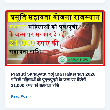
Bheel
Medhavi
Chhatra
Scooty
Scheme
2026
|
कालीबाई
भील
मेधावी
छात्रवृत्ति
स्कूटी
Prasuti Sahayata Yojana Rajasthan 2026 |
योजना
गर्भवती महिलाओं को पुत्र/पुत्री के जन्म पर मिलेगी
21,000 रुपए की सहायता राशि
Prasuti
Read Post »
Sahayata
Yojana