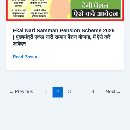
उगायें,पानी
और
पैसा
दोनों
Ekal Nari Samman Pension Scheme 2026
बचायें,
| मुख्यमंत्री एकल नारी सम्मान पेंशन योजना, में ऐसे करें
75%
आवेदन
सब्सिडी
भी
Ekal
Read Post »
मिलेगी
Nari
Samman
Pension
Scheme
2026
←
Previous
1
2
3
…
8
Next
→
|
मुख्यमंत्री
एकल
नारी
सम्मान