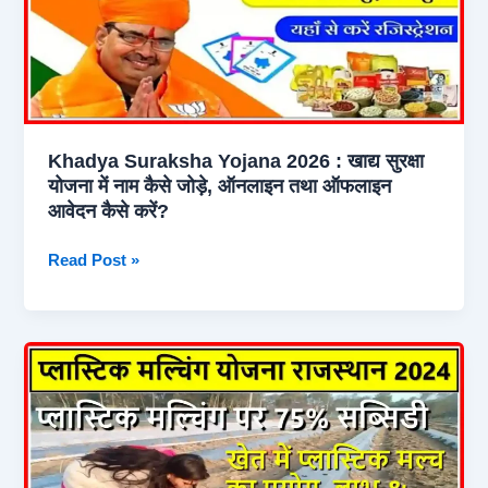
शादी
पर
सरकार
दे
रही
41000
Khadya Suraksha Yojana 2026 : खाद्य सुरक्षा
रुपए,
योजना में नाम कैसे जोड़े, ऑनलाइन तथा ऑफलाइन
ऐसे
आवेदन कैसे करें?
करें
आवेदन
Khadya
Read Post »
Suraksha
Yojana
2026
:
खाद्य
सुरक्षा
योजना
में