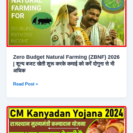
दे
रही,
300
यूनिट
मुफ्त
बिजली,
1
Zero Budget Natural Farming (ZBNF) 2026
करोड़
| शून्य बजट खेती शुरू करके कमाई को करें दोगुना से भी
परिवारों
अधिक
को
मिलेगा
Zero
Read Post »
सीधा
Budget
फायदा
Natural
Farming
(ZBNF)
2026
|