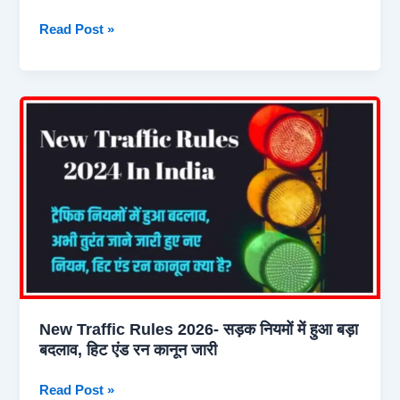
होगा
Digilocker
Read Post »
पैसा
Account
वापस
kaise
banaye
2026?
|
How
To
Create
Digilocker
Account
Online
|
How
New Traffic Rules 2026- सड़क नियमों में हुआ बड़ा
To
बदलाव, हिट एंड रन कानून जारी
Download
Documents
New
Read Post »
From