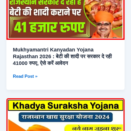
शून्य
बजट
खेती
शुरू
करके
कमाई
को
Mukhyamantri Kanyadan Yojana
करें
Rajasthan 2026 : बेटी की शादी पर सरकार दे रही
दोगुना
41000 रुपए, ऐसे करें आवेदन
से
भी
Mukhyamantri
Read Post »
अधिक
Kanyadan
Yojana
Rajasthan
2026
:
बेटी
की