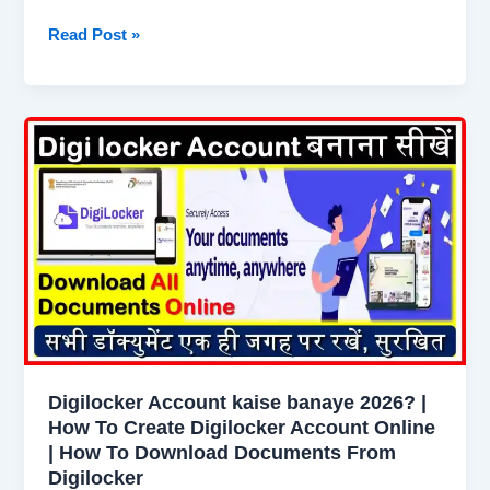
Wrong
Read Post »
UPI
Payment
:
गलत
नंबर
पर
ट्रांजैक्शन
हो
जाए,
तो
तुरंत
करें
यह
Digilocker Account kaise banaye 2026? |
काम,
How To Create Digilocker Account Online
2
| How To Download Documents From
मिनट
Digilocker
में