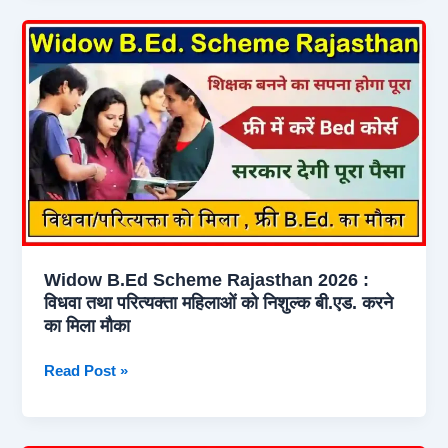
Rajasthan
2026
|
गर्भवती
महिलाओं
को
पुत्र/
पुत्री
के
जन्म
पर
Widow B.Ed Scheme Rajasthan 2026 :
मिलेगी
विधवा तथा परित्यक्ता महिलाओं को निशुल्क बी.एड. करने
21,000
का मिला मौका
रुपए
की
Widow
Read Post »
सहायता
B.Ed
राशि
Scheme
Rajasthan