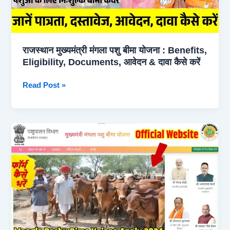
मृत्यु
पर
मिलेंगे
40
राजस्थान मुख्यमंत्री मंगला पशु बीमा योजना : Benefits,
हजार
Eligibility, Documents, आवेदन & दावा कैसे करें
रुपए
राजस्थान
Read Post »
मुख्यमंत्री
मंगला
पशु
बीमा
योजना
:
Benefits,
Eligibility,
Documents,
आवेदन
&