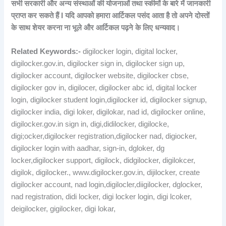
सभी सरकारी और अन्य संस्थाओं की योजनाओं तथा स्कीमों के बारे में जानकारी
प्राप्त कर सकते हैं I यदि आपको हमारा आर्टिकल पसंद आता है तो अपने दोस्तों
के साथ शेयर करना ना भूले और आर्टिकल पढ़ने के लिए धन्यवाद।
Related Keywords:-
digilocker login, digital locker,
digilocker.gov.in, digilocker sign in, digilocker sign up,
digilocker account, digilocker website, digilocker cbse,
digilocker gov in, digilocer, digilocker abc id, digital locker
login, digilocker student login,digilocker id, digilocker signup,
digilocker india, digi loker, digilokar, nad id, digilocker online,
digilocker.gov.in sign in, digi,didilocker, digilocke,
digi;ocker,digilocker registration,digilocker nad, digiocker,
digilocker login with aadhar, sign-in, dgloker, dg
locker,digilocker support, digilock, didgilocker, digilokcer,
digilok, digilocker., www.digilocker.gov.in, dijilocker, create
digilocker account, nad login,digilocler,diigilocker, dglocker,
nad registration, didi locker, digi locker login, digi lcoker,
deigilocker, gigilocker, digi lokar,