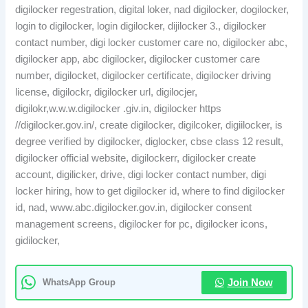
digilocker regestration, digital loker, nad digilocker, dogilocker,
login to digilocker, login digilocker, dijilocker 3., digilocker
contact number, digi locker customer care no, digilocker abc,
digilocker app, abc digilocker, digilocker customer care
number, digilocket, digilocker certificate, digilocker driving
license, digilockr, digilocker url, digilocjer,
digilokr,w.w.w.digilocker .giv.in, digilocker https
//digilocker.gov.in/, create digilocker, digilcoker, digiilocker, is
degree verified by digilocker, diglocker, cbse class 12 result,
digilocker official website, digilockerr, digilocker create
account, digilicker, drive, digi locker contact number, digi
locker hiring, how to get digilocker id, where to find digilocker
id, nad, www.abc.digilocker.gov.in, digilocker consent
management screens, digilocker for pc, digilocker icons,
gidilocker,
WhatsApp Group
Join Now