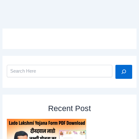
मईयां
सम्मान
योजना
की
नई
ऑफिशियल
वेबसाइट
लॉन्च
Search
Recent Post