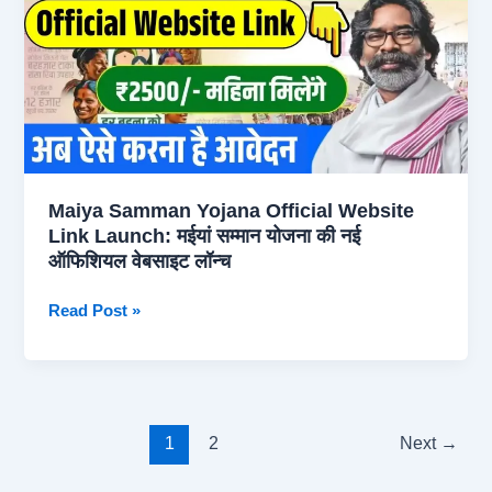
महिलाओं
की
अप्रूवल
लिस्ट
जारी,
जिनके
खाते
Maiya Samman Yojana Official Website
में
Link Launch: मईयां सम्मान योजना की नई
जमा
ऑफिशियल वेबसाइट लॉन्च
होंगे
7500
Maiya
Read Post »
रूपये
Samman
Yojana
Official
Website
Link
1
2
Next
→
Launch: