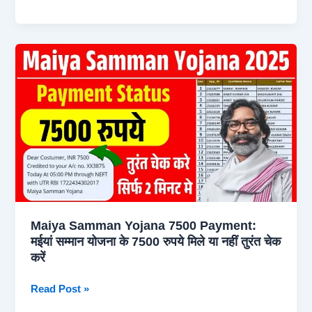
Samman
Yojana
Form
Correction:
नाम,
पता
और
बैंक
डिटेल्स
जैसी
कोई
भी
गलती
Maiya Samman Yojana 7500 Payment:
को
मईयां सम्मान योजना के 7500 रुपये मिले या नहीं तुरंत चेक
ऐसे
करें
सुधारें,
2
Maiya
Read Post »
मिनट
Samman
में