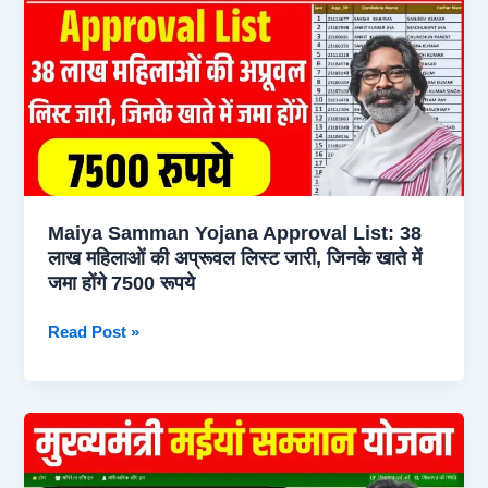
सम्मान
योजना
हेल्पलाइन
नंबर
जारी,
हर
समस्या
का
Maiya Samman Yojana Approval List: 38
समाधान
लाख महिलाओं की अप्रूवल लिस्ट जारी, जिनके खाते में
मात्र
जमा होंगे 7500 रूपये
2
मिनट
Maiya
Read Post »
में
Samman
Yojana
Approval
List:
38
लाख