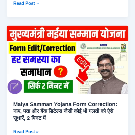
Maiya
Read Post »
Samman
Yojana
Physical
Verification:
7500
रुपये
भौतिक
सत्यापन
के
बाद
12
लाख
महिलाओं
Maiya Samman Yojana Form Correction:
के
नाम, पता और बैंक डिटेल्स जैसी कोई भी गलती को ऐसे
खाते
सुधारें, 2 मिनट में
में
जमा
Maiya
Read Post »
होगें