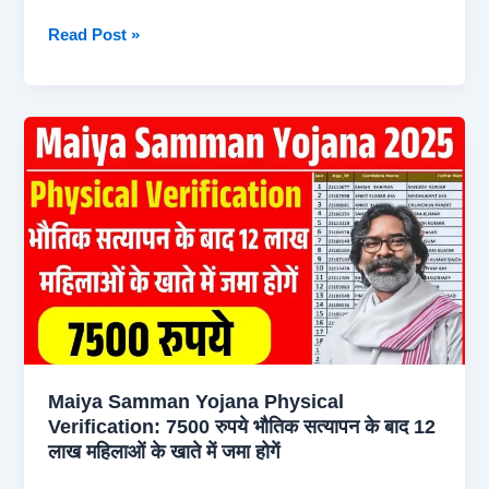
रूपये
NSP
Read Post »
Scholarship
Status
Check
2025
–
NSP
स्कॉलरशिप
स्टेटस
कैसे
चेक
करें,
मात्र
2
Maiya Samman Yojana Physical
मिनट
Verification: 7500 रुपये भौतिक सत्यापन के बाद 12
में
लाख महिलाओं के खाते में जमा होगें
पूरा
प्रोसेस