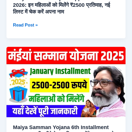
देखे
2026: इन महिलाओं को मिलेंगे ₹2500 प्रतिमाह, नई
स्टैटस
लिस्ट में चेक करें अपना नाम
Maiya
Read Post »
Samman
Yojana
Approved
List
2026:
इन
महिलाओं
को
मिलेंगे
₹2500
प्रतिमाह,
नई
लिस्ट
में
Maiya Samman Yojana 6th Installment
चेक