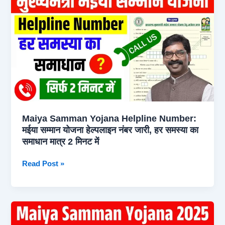
8th
Kist:
मईयां
सम्मान
योजना
की
6वीं
7वीं
और
Maiya Samman Yojana Helpline Number:
8वीं
मईया सम्मान योजना हेल्पलाइन नंबर जारी, हर समस्या का
किस्त
समाधान मात्र 2 मिनट में
जारी
Maiya
Read Post »
Samman
Yojana
Helpline
Number:
मईया