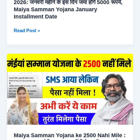
2026: जनवरी महीने के इस दिन जमा होंगे 5000 रूपये,
करें
Maiya Samman Yojana January
अपना
Installment Date
नाम
Maiya
Read Post »
Samman
Yojana
6th
Installment
2026:
जनवरी
महीने
के
इस
दिन
जमा
होंगे
5000
Maiya Samman Yojana ke 2500 Nahi Mile :
रूपये,