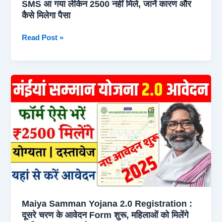
SMS आ गया लेकिन 2500 नहीं मिले, जानें कारण और
Maiya
कैसे मिलेगा पैसा
Samman
Yojana
Maiya
Read Post »
January
Samman
Installment
Yojana
Date
ke
2500
Nahi
Mile
:
SMS
आ
गया
लेकिन
2500
नहीं
Maiya Samman Yojana 2.0 Registration :
मिले,
दूसरे चरण के आवेदन Form शुरू, महिलाओं को मिलेंगे
जानें