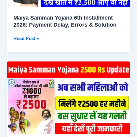
नहीं,
ऐसे
Maiya Samman Yojana 6th Installment
चेक
2026: Payment Delay, Errors & Solution
करें 2 मिनट में
Maiya
Read Post »
Samman
Yojana
6th
Installment
2026:
Payment
Delay,
Errors
&
Solution