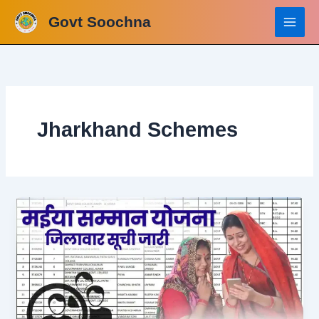
Skip
Govt Soochna
to
content
Jharkhand Schemes