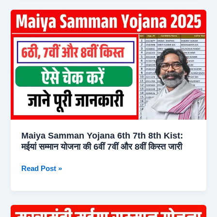
7500
Payment
List
District
Wise:
इन
जिलों
की
महिलाओं
को
मिले
Maiya Samman Yojana 6th 7th 8th Kist:
7500
मईयां सम्मान योजना की 6वीं 7वीं और 8वीं किस्त जारी
रूपये,
देखें
Maiya
Read Post »
लिस्ट
Samman
में
Yojana
नाम
6th
7th