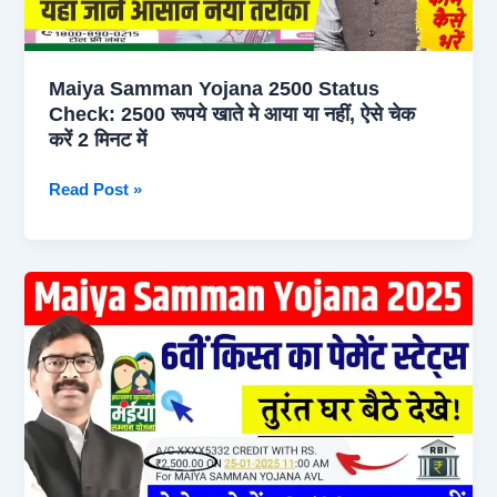
की
पेमेंट
लिस्ट हुई
Maiya Samman Yojana 2500 Status
जारी,
Check: 2500 रूपये खाते मे आया या नहीं, ऐसे चेक
ऐसे
करें 2 मिनट में
देखे
लिस्ट
Maiya
Read Post »
में
Samman
नाम
Yojana
2500
Status
Check:
2500
रूपये
खाते
मे
आया
या