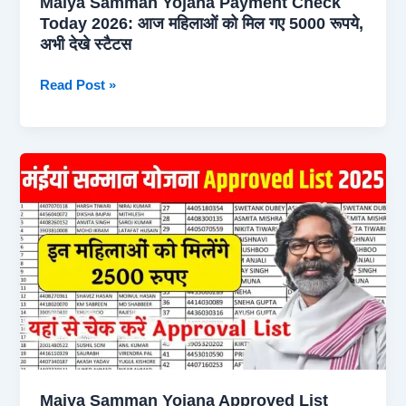
Maiya Samman Yojana Payment Check
रूपये,
Today 2026: आज महिलाओं को मिल गए 5000 रूपये,
जल्दी
अभी देखे स्टैटस
करें
ये
Maiya
Read Post »
सुधार
Samman
Yojana
Payment
Check
Today
2026:
आज
महिलाओं
को
मिल
गए
5000
रूपये,
अभी
Maiya Samman Yojana Approved List