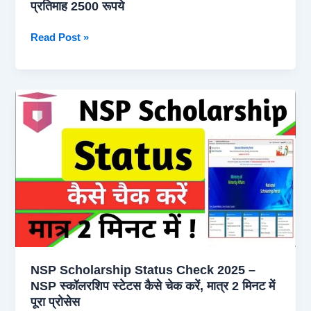
प्रतिमाह 2500 रूपये
कारण
और
Maiya
Read Post »
कैसे
Samman
मिलेगा
Yojana
पैसा
2.0
Registration
:
दूसरे
चरण
के
आवेदन
Form
शुरू,
महिलाओं
को
NSP Scholarship Status Check 2025 –
मिलेंगे
NSP स्कॉलरशिप स्टेटस कैसे चेक करें, मात्र 2 मिनट में
प्रतिमाह
पूरा प्रोसेस
2500