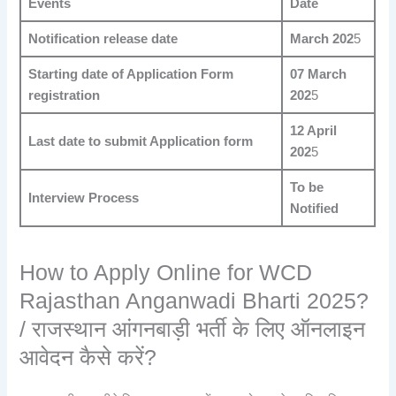
Events
Date
Notification release date
March 202
5
Starting date of Application Form
07 March
registration
202
5
12 April
Last date to submit Application form
202
5
To be
Interview Process
Notified
How to Apply Online for WCD
Rajasthan Anganwadi Bharti 2025?
/ राजस्थान आंगनबाड़ी भर्ती के लिए ऑनलाइन
आवेदन कैसे करें?