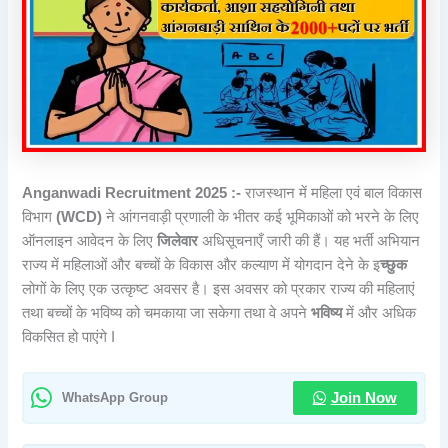
Anganwadi Recruitment 2025 :-
राजस्थान में महिला एवं बाल विकास
विभाग
(WCD)
ने आंगनवाड़ी प्रणाली के भीतर कई भूमिकाओं को भरने के लिए
ऑनलाइन आवेदन के लिए
जिलेवार
अधिसूचनाएँ जारी की हैं। यह भर्ती अभियान
राज्य में महिलाओं और बच्चों के विकास और कल्याण में योगदान देने के इ
च्छुक
लोगों के लिए एक उत्कृष्ट अवसर है। इस अवसर को प्रकार राज्य की महिलाएं
तथा बच्चों के भविष्य को चमकाया जा सकेगा तथा वे अपने
भविष्य
में और अधिक
विकसित हो पाएंगे I
WhatsApp Group
Join Now