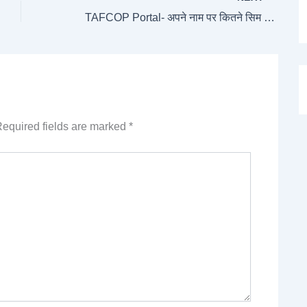
TAFCOP Portal- अपने नाम पर कितने सिम Active है, चेक करें, Feck SIM को अभी करें 2 मिनट में, ब्लॉक
equired fields are marked
*