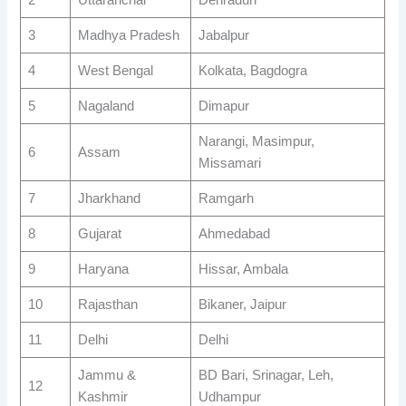
3
Madhya Pradesh
Jabalpur
4
West Bengal
Kolkata, Bagdogra
5
Nagaland
Dimapur
Narangi, Masimpur,
6
Assam
Missamari
7
Jharkhand
Ramgarh
8
Gujarat
Ahmedabad
9
Haryana
Hissar, Ambala
10
Rajasthan
Bikaner, Jaipur
11
Delhi
Delhi
Jammu &
BD Bari, Srinagar, Leh,
12
Kashmir
Udhampur