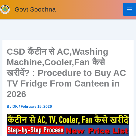
Skip
Govt Soochna
to
content
CSD कैंटीन से AC,Washing
Machine,Cooler,Fan कैसे
खरीदें? : Procedure to Buy AC
TV Fridge From Canteen in
2026
By
DK
/
February 15, 2026