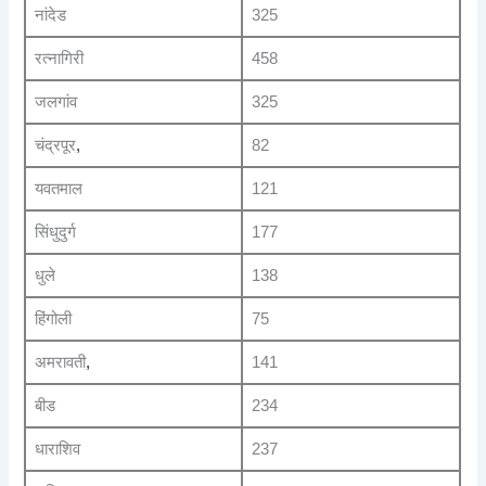
नांदेड
325
रत्नागिरी
458
जलगांव
325
चंद्रपूर
,
82
यवतमाल
121
सिंधुदुर्ग
177
धुले
138
हिंगोली
75
अमरावती
,
141
बीड
234
धाराशिव
237