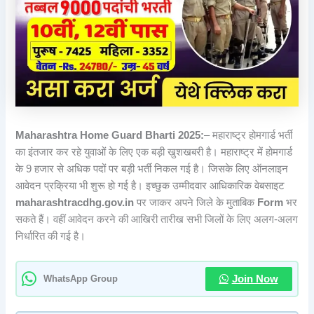
Maharashtra Home Guard Bharti 2025:
– महाराष्ट्र होमगार्ड भर्ती
का इंतजार कर रहे युवाओं के लिए एक बड़ी खुशखबरी है। महाराष्ट्र में होमगार्ड
के 9 हजार से अधिक पदों पर बड़ी भर्ती निकल गई है। जिसके लिए ऑनलाइन
आवेदन प्रक्रिया भी शुरू हो गई है। इच्छुक उम्मीदवार आधिकारिक वेबसाइट
maharashtracdhg.gov.in
पर जाकर अपने जिले के मुताबिक
Form
भर
सकते हैं। वहीं आवेदन करने की आखिरी तारीख सभी जिलों के लिए अलग-अलग
निर्धारित की गई है।
WhatsApp Group
Join Now