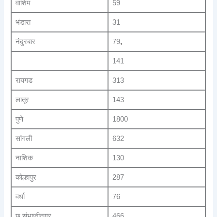
वाशिम
59
भंडारा
31
नंदुरबार
79
,
141
रायगड
313
लातूर
143
पुणे
1800
सांगली
632
नाशिक
130
कोल्हापुर
287
वर्धा
76
छ.संभाजीनगर
466