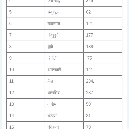
4
जळगाव
,
325
5
चंद्रपूर
82
6
यवतमाळ
121
7
सिंधुदुर्ग
177
8
धुळे
138
9
हिंगोली
75
10
अमरावती
141
11
बीड
234
,
12
धाराशिव
237
13
वाशिम
59
14
भंडारा
31
15
नंदुरबार
79