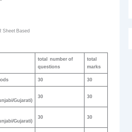
MR Sheet Based
total
number of
total
questions
marks
hods
30
30
30
30
njabi/Gujarati)
30
30
njabi/Gujarati)