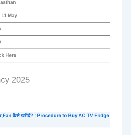
jasthan
 11 May
5
0
ck Here
ancy 2025
Fan कैसे खरीदें? : Procedure to Buy AC TV Fridge