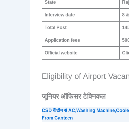
State
Ra
Interview date
8 &
Total Post
14
Application fees
50
Official website
Cli
Eligibility of Airport Vac
जूनियर ऑफिसर टेक्निकल
CSD कैंटीन से AC,Washing Machine,Cooler,
From Canteen