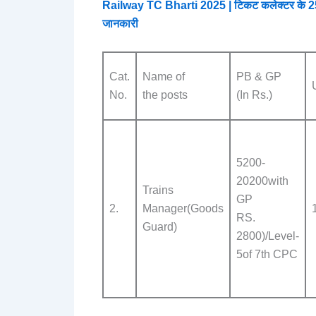
Railway TC Bharti 2025 | टिकट कलेक्टर के 25000 स
जानकारी
Cat.
Name of
PB & GP
No.
the posts
(In Rs.)
5200-
20200with
Trains
GP
2.
Manager(Goods
RS.
Guard)
2800)/Level-
5of 7th CPC