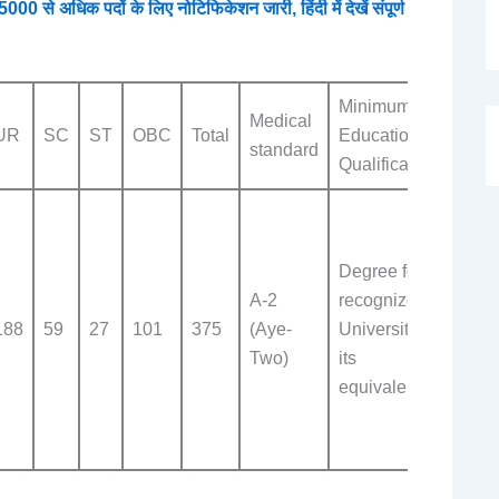
े अधिक पदों के लिए नोटिफिकेशन जारी, हिंदी में देखें संपूर्ण
Minimum
Medical
Stage
UR
SC
ST
OBC
Total
Educational
standard
Exa
Qualification
Singl
comp
Degree form
Base
A-2
recognized
(CBT
188
59
27
101
375
(Aye-
University or
follo
Two)
its
docu
equivalent
verif
& Me
Exam