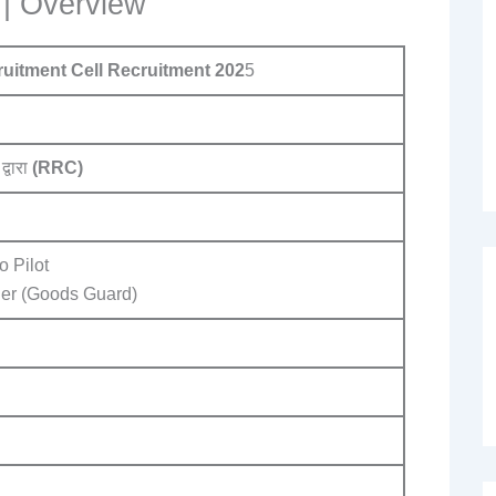
 | Overview
uitment Cell
Recruitment 202
5
 द्वारा
(RRC)
o Pilot
er (Goods Guard)