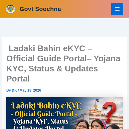
Skip
Govt Soochna
to
content
Ladaki Bahin eKYC –
Official Guide Portal– Yojana
KYC, Status & Updates
Portal
By
DK
/
May 18, 2026