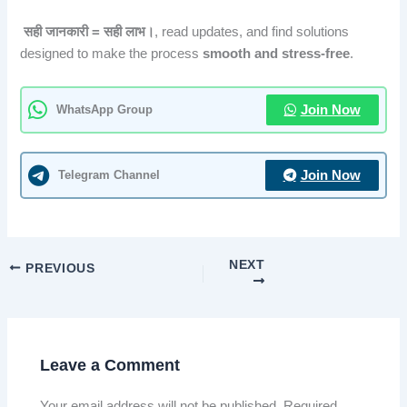
सही जानकारी = सही लाभ।
, read updates, and find solutions
designed to make the process
smooth and stress-free
.
WhatsApp Group
Join Now
Telegram Channel
Join Now
NEXT
PREVIOUS
Leave a Comment
Your email address will not be published.
Required