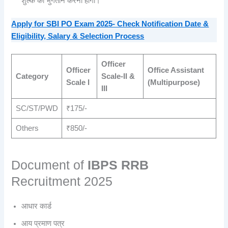
शुल्क का भुगतान करना होगा।
Apply for SBI PO Exam 2025- Check Notification Date &
Eligibility, Salary & Selection Process
Officer
Officer
Office Assistant
Category
Scale-II &
Scale I
(Multipurpose)
III
SC/ST/PWD
₹175/-
Others
₹850/-
Document of
IBPS RRB
Recruitment 2025
आधार कार्ड
आय प्रमाण पत्र