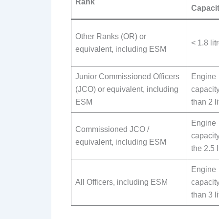
Rank
Capaci
Other Ranks (OR) or
< 1.8 lit
equivalent, including ESM
Junior Commissioned Officers
Engine
(JCO) or equivalent, including
capacity
ESM
than 2 li
Engine
Commissioned JCO /
capacity
equivalent, including ESM
the 2.5 l
Engine
All Officers, including ESM
capacity
than 3 li