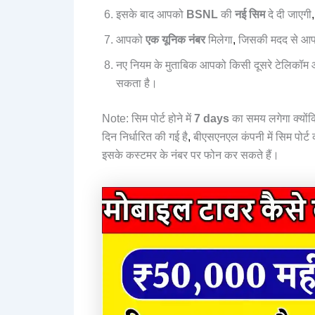
इसके बाद आपको
BSNL
की
नई सिम
दे दी जाएगी
,
आपको
एक यूनिक नंबर
मिलेगा
,
जिसकी मदद से आप
नए नियम के मुताबिक आपको किसी दूसरे टेलिकॉम ऑपर
सकता है।
Note: सिम पोर्ट होने में
7 days
का समय लगेगा क्योंकि
दिन निर्धारित की गई है
,
बीएसएनएल कंपनी में सिम पोर्ट
इसके कस्टमर के नंबर पर फोन कर सकते हैं।