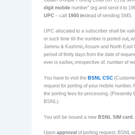
digit mobile
number” (eg and send it to 190
UPC
– call
1900 in
stead of sending SMS.
UPC allocated to a subscriber shall be valid
or such time till the number is ported out
,
wh
Jammu & Kashmir
,
Assam and North East lic
period of thirty days from the date of reques
ever is earlier
,
irrespective of. number of r
You have to visit the
BSNL CSC
(Customer 
request for porting of your mobile number.
the porting fees for processing. (Presently 
BSNL).
You will be issued a new
BSNL SIM card.
Upon
approval
of porting request, BSNL w