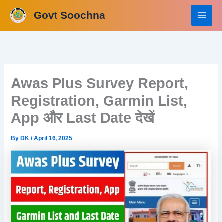
Skip
Govt Soochna
to
content
Awas Plus Survey Report,
Registration, Garmin List,
App और Last Date देखें
By
DK
/
April 16, 2025