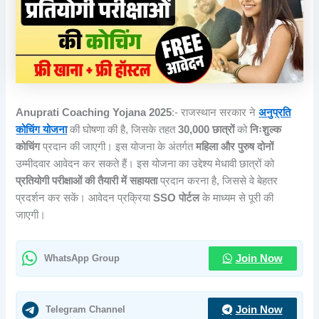
Anuprati Coaching Yojana 2025
:- राजस्थान सरकार ने
अनुप्रति
कोचिंग योजना
की घोषणा की है, जिसके तहत
30,000 छात्रों
को
निःशुल्क
कोचिंग
प्रदान की जाएगी। इस योजना के अंतर्गत
महिला और पुरुष दोनों
उम्मीदवार आवेदन कर सकते हैं। इस योजना का उद्देश्य मेधावी छात्रों को
प्रतियोगी परीक्षाओं की तैयारी में सहायता
प्रदान करना है, जिससे वे बेहतर
प्रदर्शन कर सकें। आवेदन प्रक्रिया
SSO पोर्टल
के माध्यम से पूरी की
जाएगी।
WhatsApp Group
Join Now
Telegram Channel
Join Now